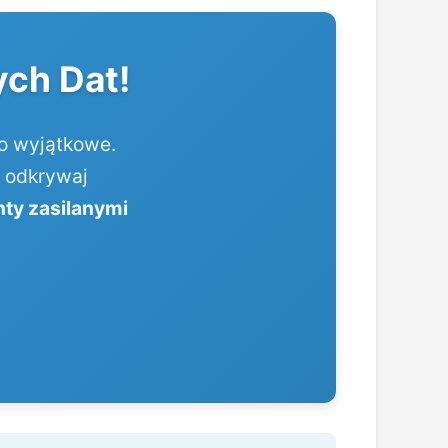
ch Dat!
ło wyjątkowe.
, odkrywaj
nty zasilanymi