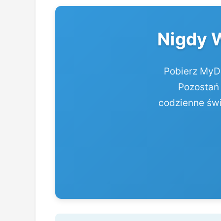
Nigdy 
Pobierz MyDa
Pozostań 
codzienne świ