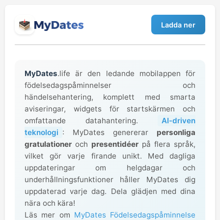
Ladda ner
MyDates
.life är den ledande mobilappen för
födelsedagspåminnelser och
händelsehantering, komplett med smarta
aviseringar, widgets för startskärmen och
omfattande datahantering.
AI-driven
teknologi
: MyDates genererar
personliga
gratulationer
och
presentidéer
på flera språk,
vilket gör varje firande unikt. Med dagliga
uppdateringar om helgdagar och
underhållningsfunktioner håller MyDates dig
uppdaterad varje dag. Dela glädjen med dina
nära och kära!
Läs mer om
MyDates Födelsedagspåminnelse