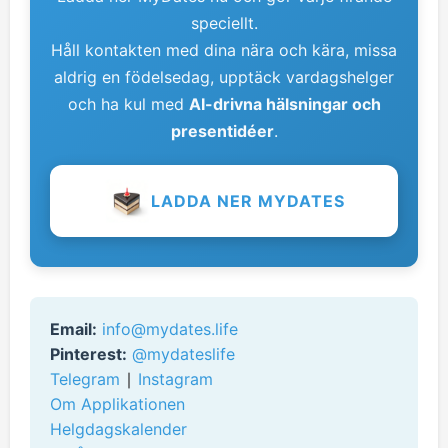
speciellt.
vänner. Se till exempel
vilka helgdagar det är i
Sverige idag
eller
vilka helgdagar det är i
Håll kontakten med dina nära och kära, missa
Sverige imorgon
.
aldrig en födelsedag, upptäck vardagshelger
och ha kul med
AI-drivna hälsningar och
presentidéer
.
LADDA NER MYDATES
Email:
info@mydates.life
Pinterest:
@mydateslife
Telegram
∣
Instagram
Om Applikationen
Helgdagskalender