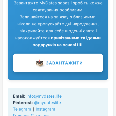
Завантажте MyDates зараз і зробіть кожне
святкування особливим.
Залишайтеся на зв'язку з близькими,
ніколи не пропускайте дні народження,
відкривайте для себе щоденні свята і
насолоджуйтеся
привітаннями та ідеями
подарунків на основі ШІ
.
ЗАВАНТАЖИТИ
Email:
info@mydates.life
Pinterest:
@mydateslife
Telegram
∣
Instagram
Головна Сторінка