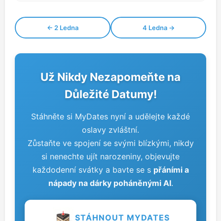
← 2 Ledna
4 Ledna →
Už Nikdy Nezapomeňte na
Důležité Datumy!
Stáhněte si MyDates nyní a udělejte každé
oslavy zvláštní.
Zůstaňte ve spojení se svými blízkými, nikdy
si nenechte ujít narozeniny, objevujte
každodenní svátky a bavte se s
přáními a
nápady na dárky poháněnými AI
.
STÁHNOUT MYDATES