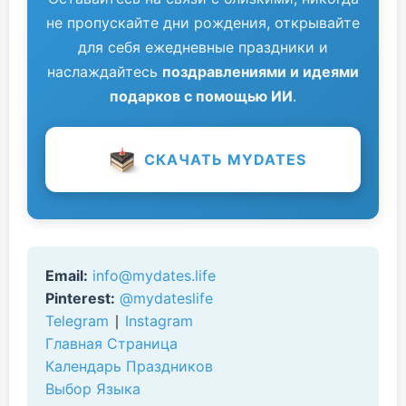
не пропускайте дни рождения, открывайте
для себя ежедневные праздники и
наслаждайтесь
поздравлениями и идеями
подарков с помощью ИИ
.
СКАЧАТЬ MYDATES
Email:
info@mydates.life
Pinterest:
@mydateslife
Telegram
∣
Instagram
Главная Страница
Календарь Праздников
Выбор Языка