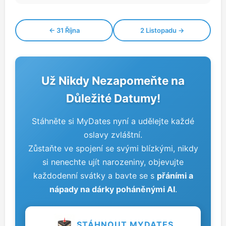
← 31 Října
2 Listopadu →
Už Nikdy Nezapomeňte na
Důležité Datumy!
Stáhněte si MyDates nyní a udělejte každé
oslavy zvláštní.
Zůstaňte ve spojení se svými blízkými, nikdy
si nenechte ujít narozeniny, objevujte
každodenní svátky a bavte se s
přáními a
nápady na dárky poháněnými AI
.
STÁHNOUT MYDATES