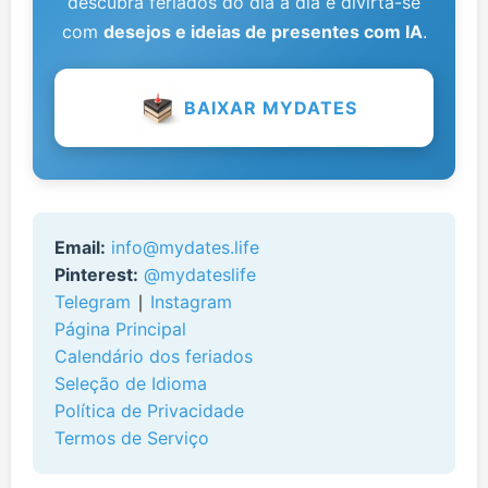
descubra feriados do dia a dia e divirta-se
com
desejos e ideias de presentes com IA
.
BAIXAR MYDATES
Email:
info@mydates.life
Pinterest:
@mydateslife
Telegram
∣
Instagram
Página Principal
Calendário dos feriados
Seleção de Idioma
Política de Privacidade
Termos de Serviço