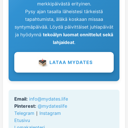
merkkipäivästä erityinen.
Pysy ajan tasalla läheistesi tärkeistä
tapahtumista, äläkä koskaan missaa
syntymäpäivää. Löydä päivittäiset juhlapäivät
ja hyödynnä
tekoälyn luomat onnittelut sekä
lahjaideat
.
LATAA MYDATES
Email:
info@mydates.life
Pinterest:
@mydateslife
Telegram
∣
Instagram
Etusivu
Lomakalenteri