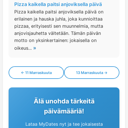
Pizza kaikella paitsi anjoviksella päivä
Pizza kaikella paitsi anjoviksella päivä on
erilainen ja hauska juhla, joka kunnioittaa
pizzaa, erityisesti sen muunnelmia, mutta
anjovisjauhetta vältetään. Tämän päivän
motto on yksinkertainen: jokaisella on
»
oikeus...
← 11 Marraskuuta
13 Marraskuuta →
Älä unohda tärkeitä
päivämääriä!
Lataa MyDates nyt ja tee jokaisesta