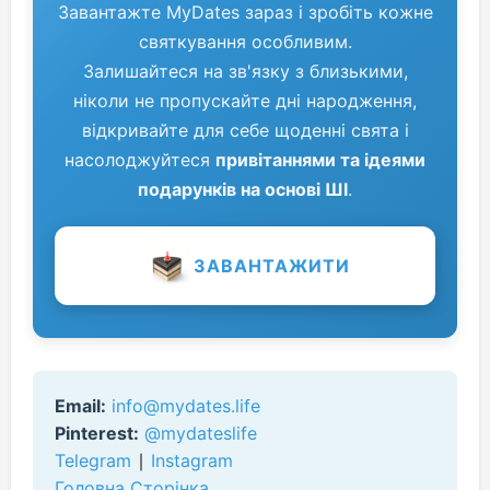
Завантажте MyDates зараз і зробіть кожне
святкування особливим.
Залишайтеся на зв'язку з близькими,
ніколи не пропускайте дні народження,
відкривайте для себе щоденні свята і
насолоджуйтеся
привітаннями та ідеями
подарунків на основі ШІ
.
ЗАВАНТАЖИТИ
Email:
info@mydates.life
Pinterest:
@mydateslife
Telegram
∣
Instagram
Головна Сторінка