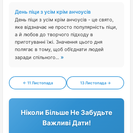
День піци з усім крім анчоусів
День піци з усім крім анчоусів - це свято,
яке відзначає не просто популярність піци,
а й любов до творчого підходу в
приготуванні їжі. Значення цього дня
полягає в тому, щоб об’єднати людей
»
заради спільного...
← 11 Листопада
13 Листопада →
Ніколи Більше Не Забудьте
Важливі Дати!