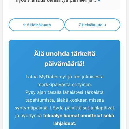
myös tilaisuus kerääntyä perheen ja...
← 5 Heinäkuuta
7 Heinäkuuta →
Älä unohda tärkeitä
päivämääriä!
Lataa MyDates nyt ja tee jokaisesta
merkkipäivästä erityinen.
Pysy ajan tasalla läheistesi tärkeistä
tapahtumista, äläkä koskaan missaa
syntymäpäivää. Löydä päivittäiset juhlapäivät
ja hyödynnä
tekoälyn luomat onnittelut sekä
lahjaideat
.