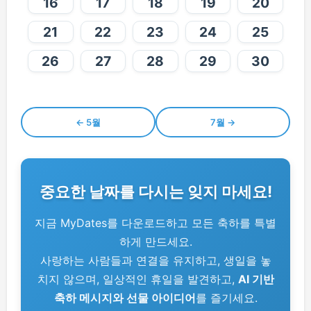
16
17
18
19
20
21
22
23
24
25
26
27
28
29
30
← 5월
7월 →
중요한 날짜를 다시는 잊지 마세요!
지금 MyDates를 다운로드하고 모든 축하를 특별
하게 만드세요.
사랑하는 사람들과 연결을 유지하고, 생일을 놓
치지 않으며, 일상적인 휴일을 발견하고,
AI 기반
축하 메시지와 선물 아이디어
를 즐기세요.