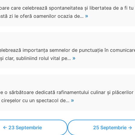
are care celebrează spontaneitatea și libertatea de a fi tu î
»
tă zi le oferă oamenilor ocazia de...
elebrează importanța semnelor de punctuație în comunicarea 
»
 clar, subliniind rolul vital pe...
e o sărbătoare dedicată rafinamentului culinar și plăcerilor
»
 cireșelor cu un spectacol de...
← 23 Septembrie
25 Septembrie →