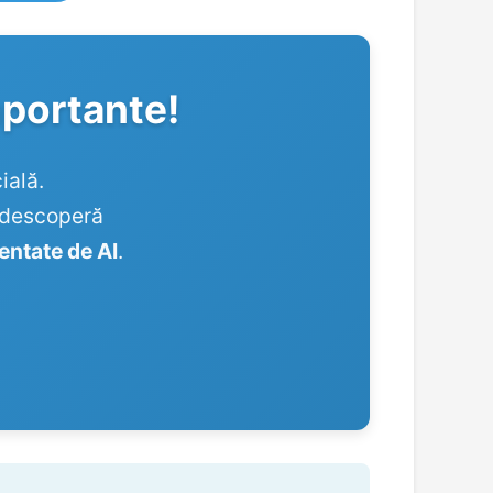
mportante!
ială.
, descoperă
mentate de AI
.