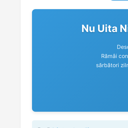
Nu Uita N
Desc
Rămâi cone
sărbători zi