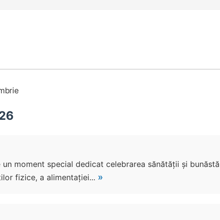
mbrie
026
te un moment special dedicat celebrarea sănătății și bunăstă
»
or fizice, a alimentației...