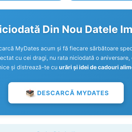
iciodată Din Nou Datele I
arcă MyDates acum și fă fiecare sărbătoare spec
ctat cu cei dragi, nu rata niciodată o aniversare
lnice și distrează-te cu
urări și idei de cadouri ali
DESCARCĂ MYDATES