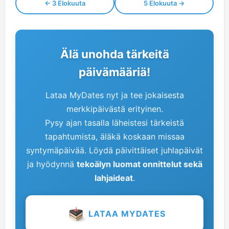
← 3 Elokuuta
5 Elokuuta →
Älä unohda tärkeitä
päivämääriä!
Lataa MyDates nyt ja tee jokaisesta
merkkipäivästä erityinen.
Pysy ajan tasalla läheistesi tärkeistä
tapahtumista, äläkä koskaan missaa
syntymäpäivää. Löydä päivittäiset juhlapäivät
ja hyödynnä
tekoälyn luomat onnittelut sekä
lahjaideat
.
LATAA MYDATES