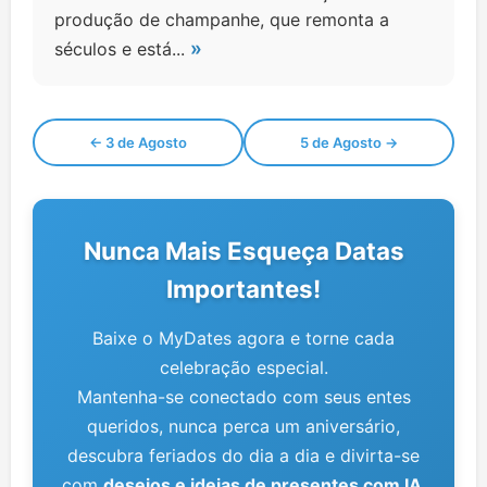
produção de champanhe, que remonta a
»
séculos e está...
← 3 de Agosto
5 de Agosto →
Nunca Mais Esqueça Datas
Importantes!
Baixe o MyDates agora e torne cada
celebração especial.
Mantenha-se conectado com seus entes
queridos, nunca perca um aniversário,
descubra feriados do dia a dia e divirta-se
com
desejos e ideias de presentes com IA
.