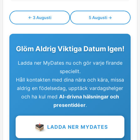
← 3 Augusti
5 Augusti →
Glöm Aldrig Viktiga Datum Igen!
Ladda ner MyDates nu och gör varje firande
speciellt.
Håll kontakten med dina nära och kära, missa
aldrig en födelsedag, upptäck vardagshelger
och ha kul med
AI-drivna hälsningar och
presentidéer
.
LADDA NER MYDATES