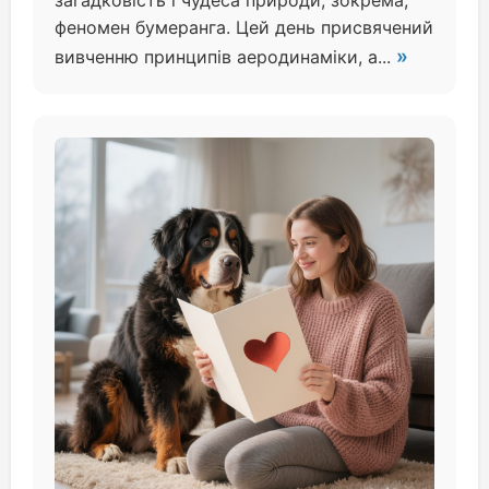
загадковість і чудеса природи, зокрема,
феномен бумеранга. Цей день присвячений
»
вивченню принципів аеродинаміки, а...