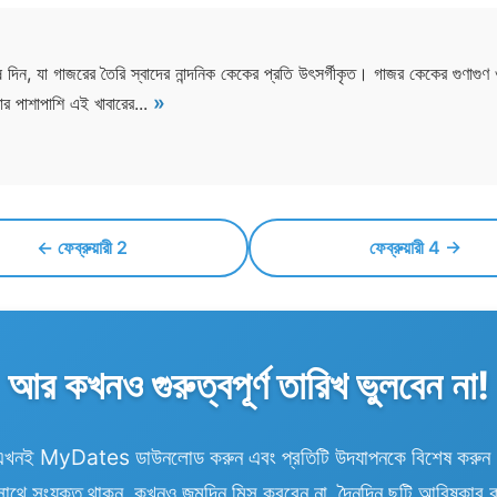
িন, যা গাজরের তৈরি স্বাদের নান্দনিক কেকের প্রতি উৎসর্গীকৃত। গাজর কেকের গুণাগ
»
তার পাশাপাশি এই খাবারের...
← ফেব্রুয়ারী 2
ফেব্রুয়ারী 4 →
আর কখনও গুরুত্বপূর্ণ তারিখ ভুলবেন না!
এখনই MyDates ডাউনলোড করুন এবং প্রতিটি উদযাপনকে বিশেষ করুন
াথে সংযুক্ত থাকুন, কখনও জন্মদিন মিস করবেন না, দৈনন্দিন ছুটি আবিষ্কার