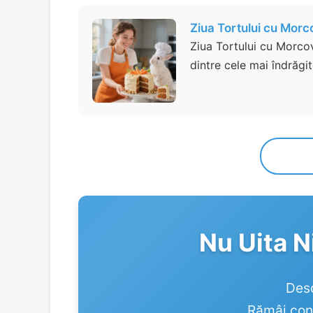
Ziua Tortului cu Morc
Ziua Tortului cu Morcov
dintre cele mai îndrăgit
Nu Uita N
Desc
Rămâi cone