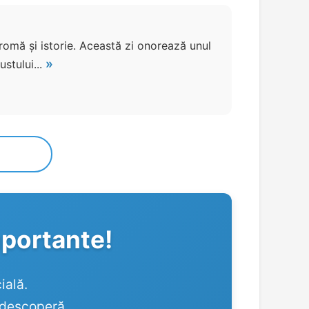
romă și istorie. Această zi onorează unul
»
ustului...
mportante!
ială.
, descoperă