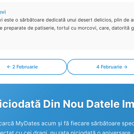
ovi
i este o sărbătoare dedicată unui desert delicios, plin de a
e preparate de patiserie, tortul cu morcovi, care, datorită g
← 2 Februarie
4 Februarie →
iciodată Din Nou Datele I
arcă MyDates acum și fă fiecare sărbătoare spec
ctat cu cei dragi, nu rata niciodată o aniversare