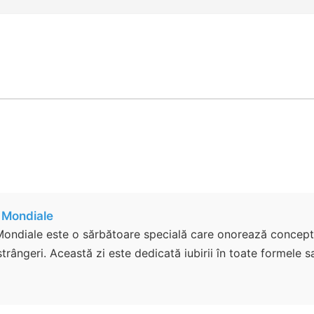
e Mondiale
Mondiale este o sărbătoare specială care onorează conceptul
rângeri. Această zi este dedicată iubirii în toate formele sal