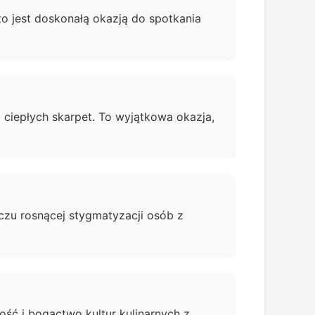
ęto jest doskonałą okazją do spotkania
a ciepłych skarpet. To wyjątkowa okazja,
czu rosnącej stygmatyzacji osób z
ość i bogactwo kultur kulinarnych z