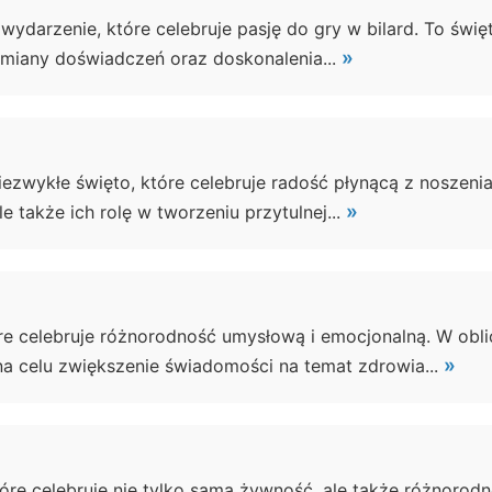
 wydarzenie, które celebruje pasję do gry w bilard. To świ
»
wymiany doświadczeń oraz doskonalenia...
iezwykłe święto, które celebruje radość płynącą z noszeni
»
e także ich rolę w tworzeniu przytulnej...
e celebruje różnorodność umysłową i emocjonalną. W obli
»
a celu zwiększenie świadomości na temat zdrowia...
óre celebruje nie tylko samą żywność, ale także różnorodn