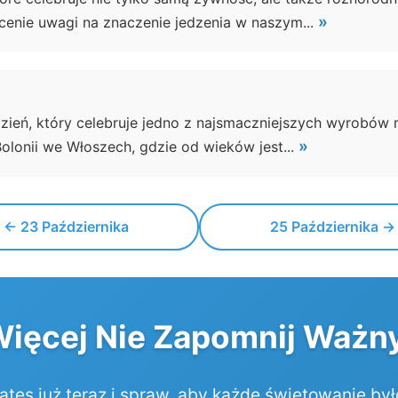
»
ócenie uwagi na znaczenie jedzenia w naszym...
dzień, który celebruje jedno z najsmaczniejszych wyrobów 
»
olonii we Włoszech, gdzie od wieków jest...
← 23 Października
25 Października →
Więcej Nie Zapomnij Ważny
tes już teraz i spraw, aby każde świętowanie by