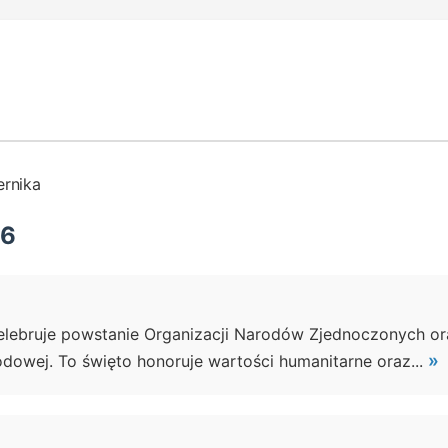
ernika
26
celebruje powstanie Organizacji Narodów Zjednoczonych or
»
owej. To święto honoruje wartości humanitarne oraz...