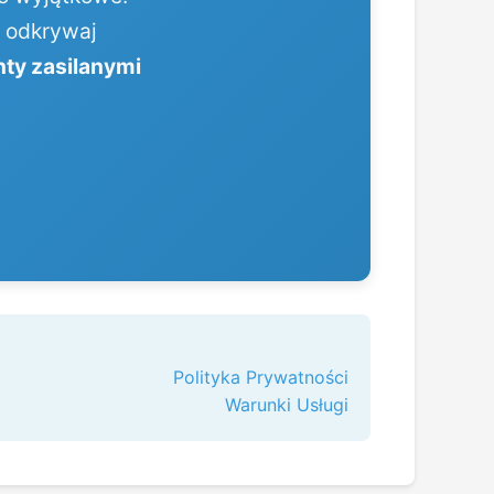
, odkrywaj
nty zasilanymi
Polityka Prywatności
Warunki Usługi