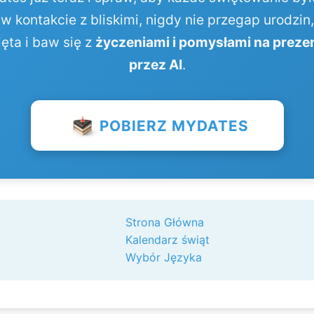
w kontakcie z bliskimi, nigdy nie przegap urodzin
ęta i baw się z
życzeniami i pomysłami na preze
przez AI
.
POBIERZ MYDATES
Strona Główna
Kalendarz świąt
Wybór Języka