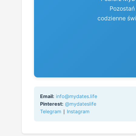
Pozostań 
codzienne świ
Email:
info@mydates.life
Pinterest:
@mydateslife
Telegram
∣
Instagram