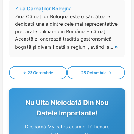
Ziua Cârnaților Bologna
Ziua Cârnaților Bologna este o sărbătoare
dedicată uneia dintre cele mai reprezentative
preparate culinare din România – cârnații.
Această zi onorează tradiția gastronomică
»
bogată și diversificată a regiunii, având la...
← 23 Octombrie
25 Octombrie →
Nu Uita Niciodată Din Nou
Datele Importante!
Descarcă MyDates acum și fă fiecare