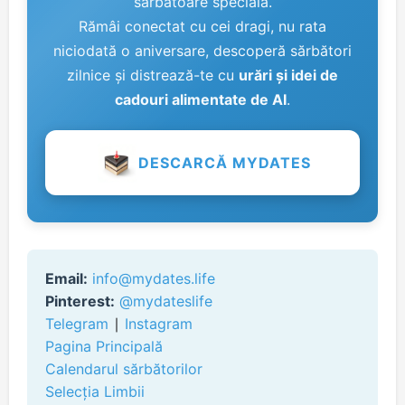
sărbătoare specială.
Rămâi conectat cu cei dragi, nu rata
niciodată o aniversare, descoperă sărbători
zilnice și distrează-te cu
urări și idei de
cadouri alimentate de AI
.
DESCARCĂ MYDATES
Email:
info@mydates.life
Pinterest:
@mydateslife
Telegram
∣
Instagram
Pagina Principală
Calendarul sărbătorilor
Selecția Limbii