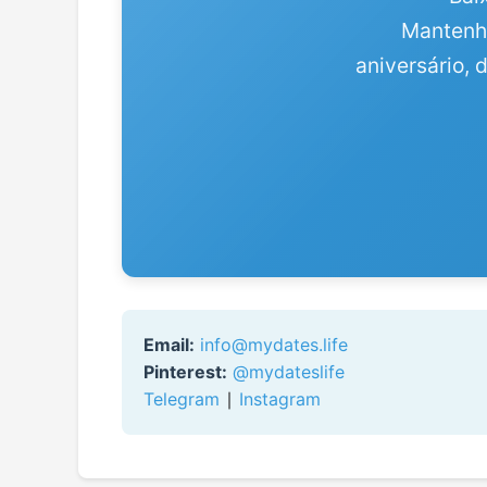
Mantenh
aniversário, 
Email:
info@mydates.life
Pinterest:
@mydateslife
Telegram
∣
Instagram