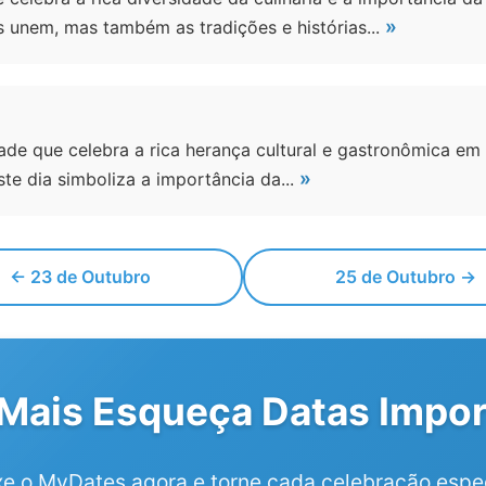
»
unem, mas também as tradições e histórias...
ade que celebra a rica herança cultural e gastronômica em
»
te dia simboliza a importância da...
← 23 de Outubro
25 de Outubro →
Mais Esqueça Datas Impor
xe o MyDates agora e torne cada celebração espec