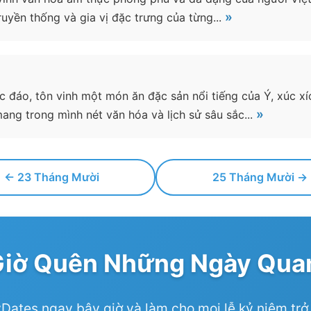
»
ruyền thống và gia vị đặc trưng của từng...
c đáo, tôn vinh một món ăn đặc sản nổi tiếng của Ý, xúc x
»
ng trong mình nét văn hóa và lịch sử sâu sắc...
← 23 Tháng Mười
25 Tháng Mười →
Giờ Quên Những Ngày Quan
Dates ngay bây giờ và làm cho mọi lễ kỷ niệm trở 