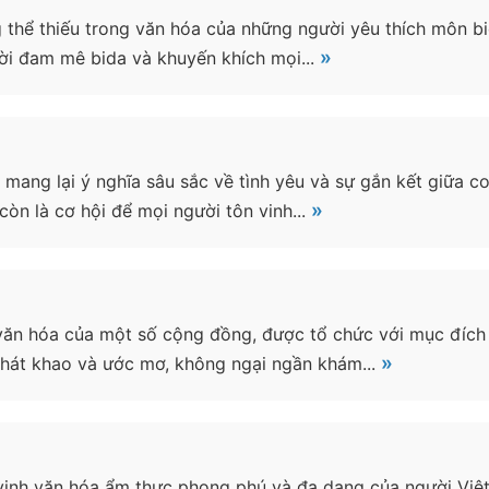
 thể thiếu trong văn hóa của những người yêu thích môn bid
»
ười đam mê bida và khuyến khích mọi...
 mang lại ý nghĩa sâu sắc về tình yêu và sự gắn kết giữa c
»
còn là cơ hội để mọi người tôn vinh...
văn hóa của một số cộng đồng, được tổ chức với mục đích t
»
hát khao và ước mơ, không ngại ngần khám...
 vinh văn hóa ẩm thực phong phú và đa dạng của người Việt